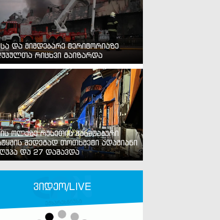
ვსა და მიმდებარე ტერიტორიაზე
უპულთა რიცხვი გაიზარდა
ვის ოლქზე რუსეთის მასშტაბური
ტყმის შედეგად თოთხმეტი ადამიანი
ღუპა და 27 დაშავდა
ვიდეო/LIVE