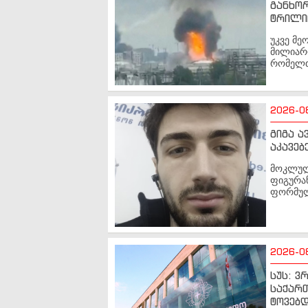
განხორ
ტრილი
უკვე მე
მილიარდ
რომელთა
2026-0
გიგა ა
აკავებ
მოკლული
ფიგურან
ფორმულ
2026-0
სუს: 
საქართ
ტოვებ