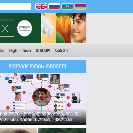
le
High - Tech
ვიდეო
სხვა ▿
რედაქტორის რჩევით
იაშვილის წინააღმდეგ კამპანია და
ადობის გამართლება - კვლევა