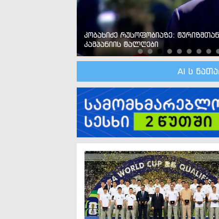
ჩივარი
კობახიძე რუსოფობიაზე: ტურიზმთა
კამპანიის ტალღები
AI ს ნათ