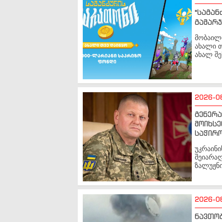
"საგან
გამარჯ
მობაილბ
ახალი თ
ახალ შე
2026-0
გენერ
მოიხსე
საჭირო
უკრაინი
შეიარა
ზალუჟნი
2026-0
ნავთო