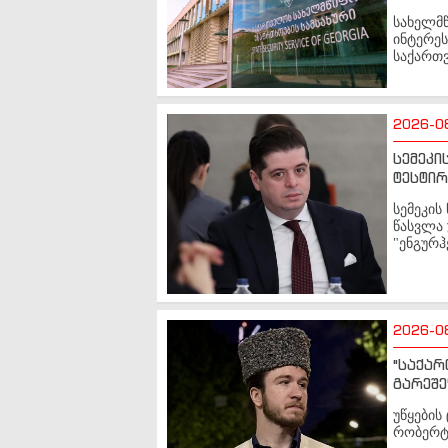
სახელმ
ინტერეს
საქართ
2026-0
სემეკი
ტესტირ
სემეკის
წასვლა 
"ენგურჰ
2026-0
"საქარ
გარეშე
უწყები
რობერტ 