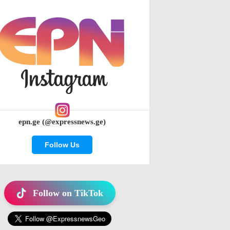
epn.ge (@expressnews.ge)
Follow Us
Follow on TikTok