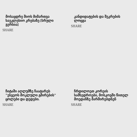
მოსაყდრე შიოს მიმართვა
კანდიდატების და შეკრების
საეკლესიო კრებაზე [სრული
ლოცვა
ვერსია]
SHARE
SHARE
ჩიტაში აღლუმზე ჩაატარეს
ჩრდილოეთ კორეის
"ესვეოს მოკლული გმირების"
სამხედროები, მოსკოვში წითელ
ცოლები და დედები.
მოედანზე მარშირებდნენ
SHARE
SHARE