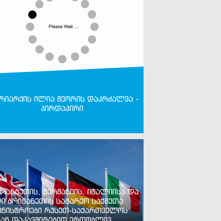
რიარქის ილია მეორის დაკრძალვა -
პირდაპირი
რანგეთის, გერმანიის, იტალიისა და
ი ბრიტანეთის საგარეო საქმეთა
ინისტროები რუსეთ-საქართველოს
ან დაკავშირებით ერთობლივ