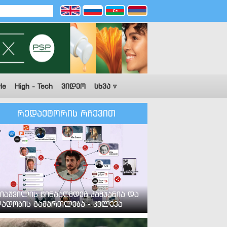
le
High - Tech
ვიდეო
სხვა ▿
რედაქტორის რჩევით
იაშვილის წინააღმდეგ კამპანია და
ადობის გამართლება - კვლევა