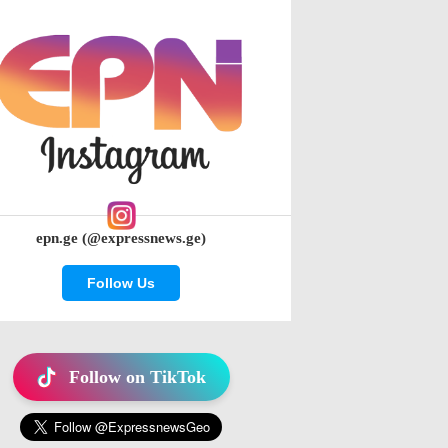
epn.ge (@expressnews.ge)
Follow Us
Follow on TikTok