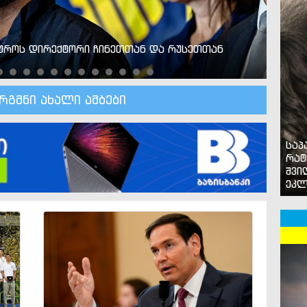
იუროს დირექტორი ჩინეთთან და რუსეთთან
პროკ
პატიმ
არგმნი ახალი ამბები
საპ
რატ
შვი
ეკლ