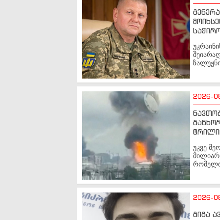
გენერ
მოიხსე
საჭირო
უკრაინი
შეიარა
ზალუჟნი
2026-0
ნავთო
განხორ
ტრილი
უკვე მე
მილიარდ
რომელთა
2026-0
გიგა ა