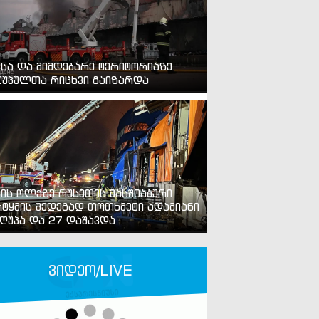
ვსა და მიმდებარე ტერიტორიაზე
უპულთა რიცხვი გაიზარდა
ვის ოლქზე რუსეთის მასშტაბური
ტყმის შედეგად თოთხმეტი ადამიანი
ღუპა და 27 დაშავდა
ვიდეო/LIVE