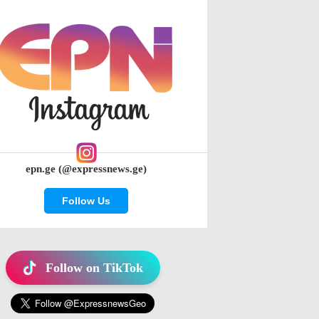
epn.ge (@expressnews.ge)
Follow Us
Follow on TikTok