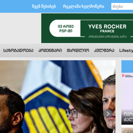
ჩვენ შესახებ
რეკლამა/ხელმოწერა
საზოგადოება
კომენტარი
მსოფლიო
კულტურა
Lifesty
ოქრ
ძალ