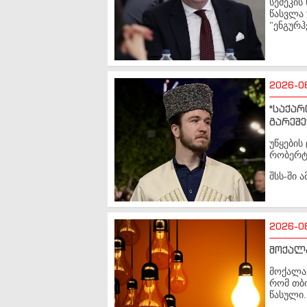
სემეკის
წასვლა 
"ენგურჰ
2026-0
"საქარ
გარეშე
უწყები
რობერტ 
შსს-ში 
2026-0
მოქალა
მოქალაქ
რომ თბი
წასული