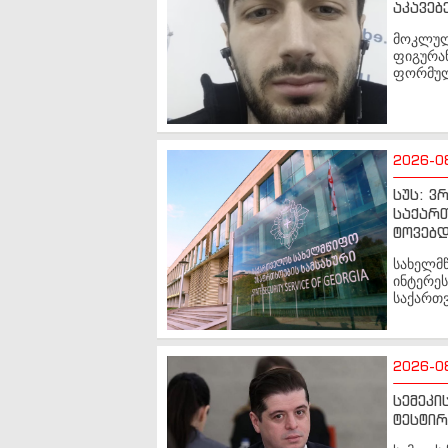
აკავებ
მოკლული
ფიგურან
ფორმულ
2026-0
სუს: 
საქართ
ტოვებ
სახელმ
ინტერეს
საქართ
2026-0
სემეკი
ტესტირ