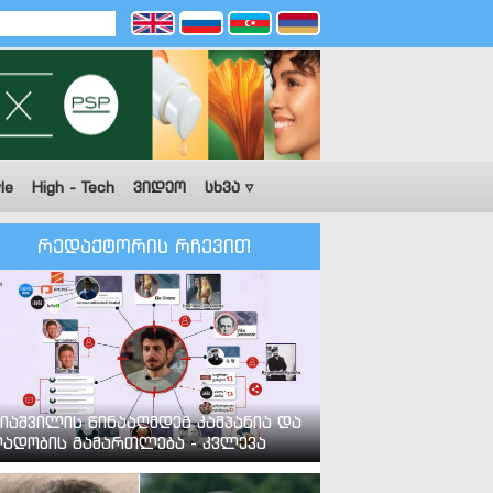
le
High - Tech
ვიდეო
სხვა ▿
რედაქტორის რჩევით
იაშვილის წინააღმდეგ კამპანია და
ადობის გამართლება - კვლევა