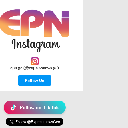
epn.ge (@expressnews.ge)
Follow Us
Follow on TikTok