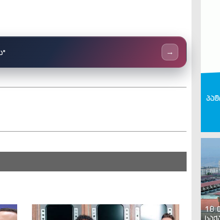
ს"
→
პატ
18 
საქ