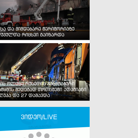
ვსა და მიმდებარე ტერიტორიაზე
უპულთა რიცხვი გაიზარდა
ვის ოლქზე რუსეთის მასშტაბური
ტყმის შედეგად თოთხმეტი ადამიანი
ღუპა და 27 დაშავდა
ვიდეო/LIVE