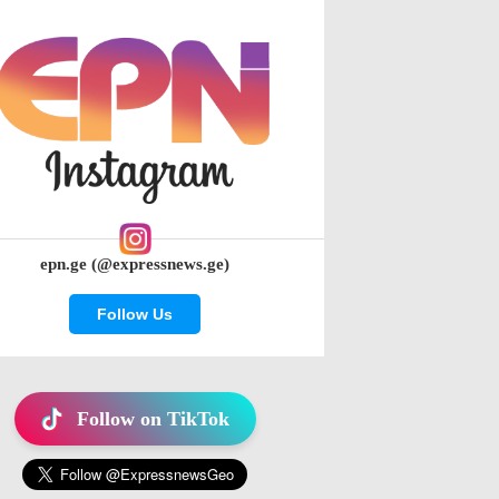
epn.ge (@expressnews.ge)
Follow Us
Follow on TikTok