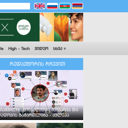
le
High - Tech
ვიდეო
სხვა ▿
რედაქტორის რჩევით
იაშვილის წინააღმდეგ კამპანია და
ადობის გამართლება - კვლევა