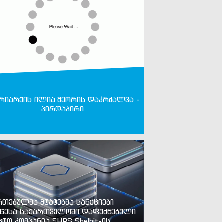
რიარქის ილია მეორის დაკრძალვა -
პირდაპირი
რთებულმა შტატებმა სანქციები
წესა საქართველოში დაფუძნებული
პტო კომპანია SHPS Shelbit-ის