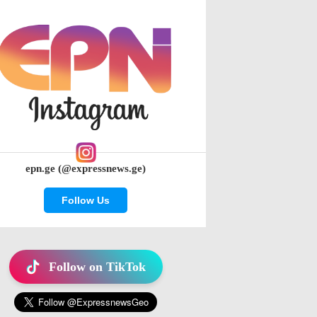
epn.ge (@expressnews.ge)
Follow Us
Follow on TikTok