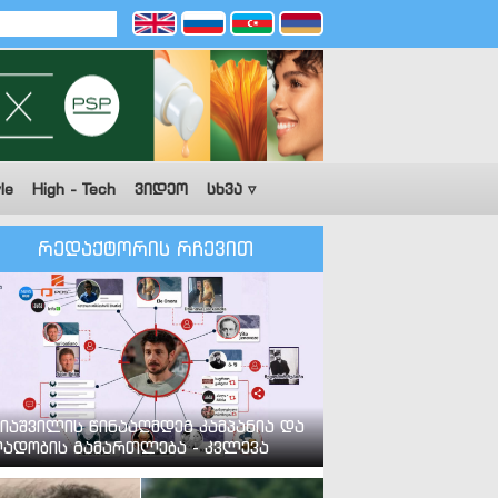
le
High - Tech
ვიდეო
სხვა ▿
რედაქტორის რჩევით
იაშვილის წინააღმდეგ კამპანია და
ადობის გამართლება - კვლევა