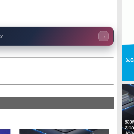
ს"
→
პატ
შეე
დაა
კრი