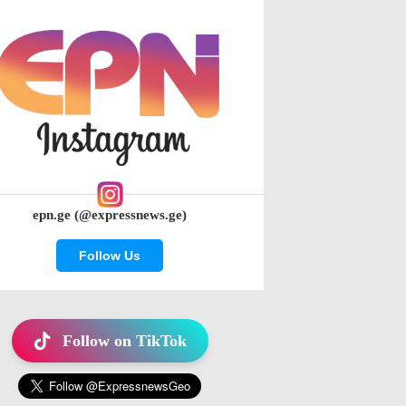
epn.ge (@expressnews.ge)
Follow Us
Follow on TikTok