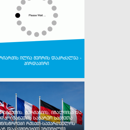
რიარქის ილია მეორის დაკრძალვა -
პირდაპირი
რანგეთის, გერმანიის, იტალიისა და
ი ბრიტანეთის საგარეო საქმეთა
ინისტროები რუსეთ-საქართველოს
ან დაკავშირებით ერთობლივ