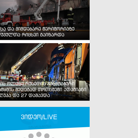
ვსა და მიმდებარე ტერიტორიაზე
უპულთა რიცხვი გაიზარდა
ვის ოლქზე რუსეთის მასშტაბური
ტყმის შედეგად თოთხმეტი ადამიანი
ღუპა და 27 დაშავდა
ვიდეო/LIVE