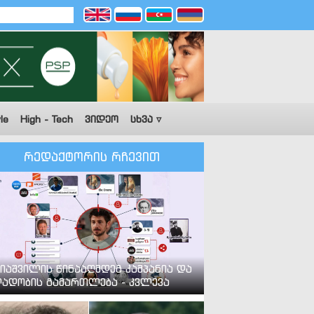
le
High - Tech
ვიდეო
სხვა ▿
რედაქტორის რჩევით
იაშვილის წინააღმდეგ კამპანია და
ადობის გამართლება - კვლევა