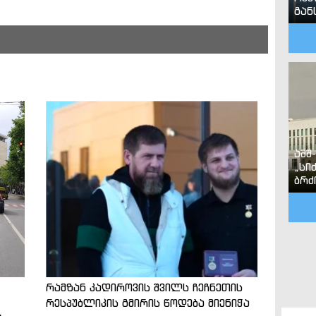
გან
აშშ
„სი
ბრძ
რამზან კადიროვის შვილს ჩეჩნეთის
რესპუბლიკის გმირის წოდება მიენიჭა