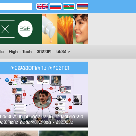
le
High - Tech
ვიდეო
სხვა ▿
რედაქტორის რჩევით
იაშვილის წინააღმდეგ კამპანია და
ადობის გამართლება - კვლევა