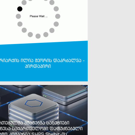
რიარქის ილია მეორის დაკრძალვა -
პირდაპირი
რთებულმა შტატებმა სანქციები
წესა საქართველოში დაფუძნებული
პტო კომპანია SHPS Shelbit-ის