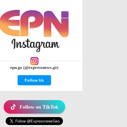
epn.ge (@expressnews.ge)
Follow Us
Follow on TikTok