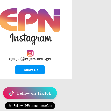
epn.ge (@expressnews.ge)
Follow Us
Follow on TikTok