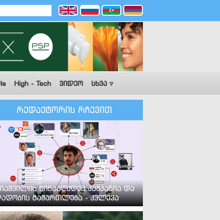
le
High - Tech
ვიდეო
სხვა ▿
რედაქტორის რჩევით
იაშვილის წინააღმდეგ კამპანია და
ადობის გამართლება - კვლევა