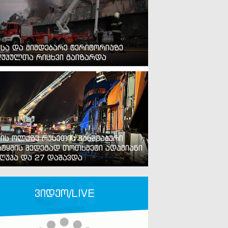
ვსა და მიმდებარე ტერიტორიაზე
უპულთა რიცხვი გაიზარდა
ვის ოლქზე რუსეთის მასშტაბური
ტყმის შედეგად თოთხმეტი ადამიანი
ღუპა და 27 დაშავდა
ვიდეო/LIVE