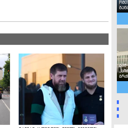
ომთ
გან
აშშ
„სი
ბრძ