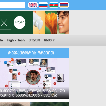
le
High - Tech
ვიდეო
სხვა ▿
რედაქტორის რჩევით
იაშვილის წინააღმდეგ კამპანია და
ადობის გამართლება - კვლევა