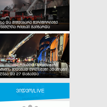
ვსა და მიმდებარე ტერიტორიაზე
უპულთა რიცხვი გაიზარდა
ვის ოლქზე რუსეთის მასშტაბური
ტყმის შედეგად თოთხმეტი ადამიანი
ღუპა და 27 დაშავდა
ვიდეო/LIVE