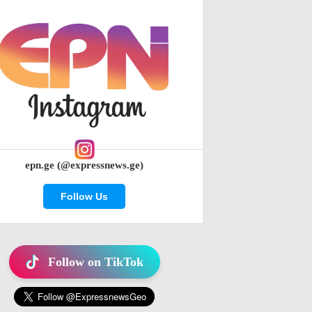
epn.ge (@expressnews.ge)
Follow Us
Follow on TikTok