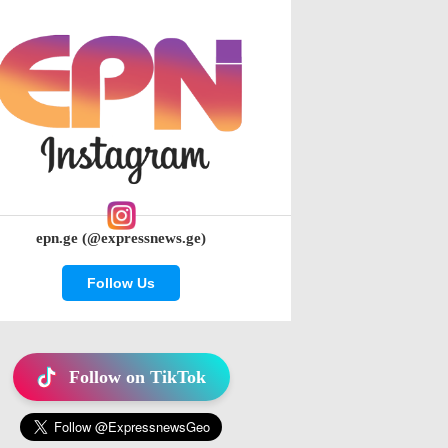
epn.ge (@expressnews.ge)
Follow Us
Follow on TikTok