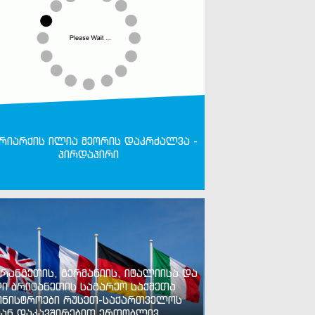
რიარქის ილია მეორის დაკრძალვა -
პირდაპირი
რანგეთის, გერმანიის, იტალიისა და
ი ბრიტანეთის საგარეო საქმეთა
ინისტროები რუსეთ-საქართველოს
ან დაკავშირებით ერთობლივ