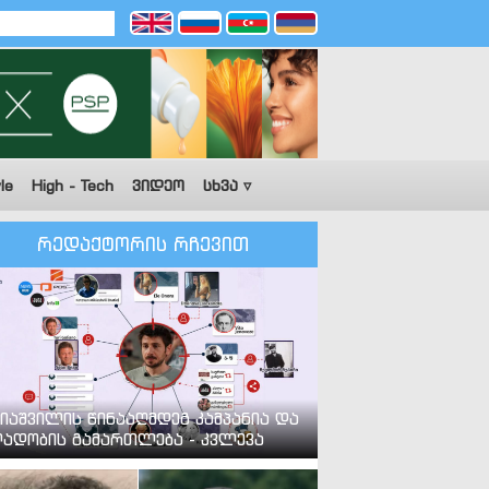
le
High - Tech
ვიდეო
სხვა ▿
რედაქტორის რჩევით
იაშვილის წინააღმდეგ კამპანია და
ადობის გამართლება - კვლევა