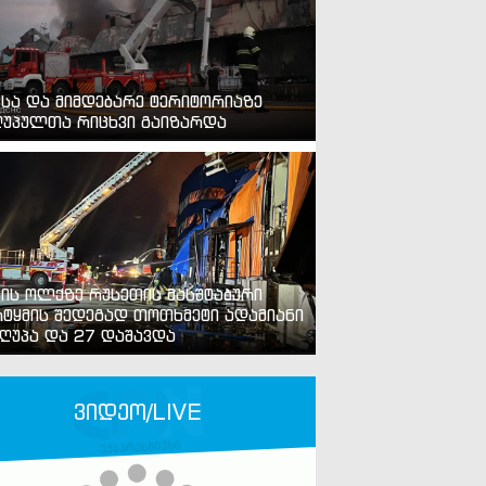
ვსა და მიმდებარე ტერიტორიაზე
უპულთა რიცხვი გაიზარდა
ვის ოლქზე რუსეთის მასშტაბური
ტყმის შედეგად თოთხმეტი ადამიანი
ღუპა და 27 დაშავდა
ვიდეო/LIVE