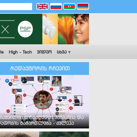
le
High - Tech
ვიდეო
სხვა ▿
რედაქტორის რჩევით
იაშვილის წინააღმდეგ კამპანია და
ადობის გამართლება - კვლევა