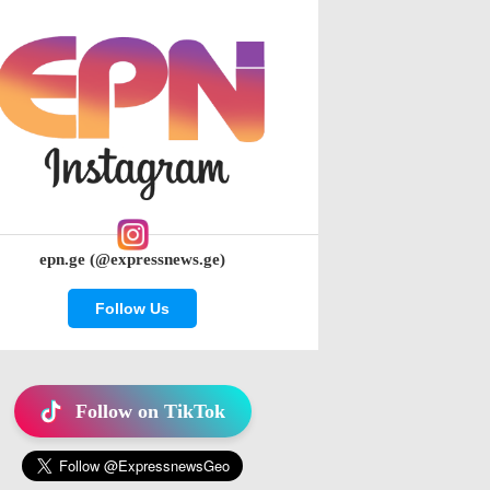
epn.ge (@expressnews.ge)
Follow Us
Follow on TikTok