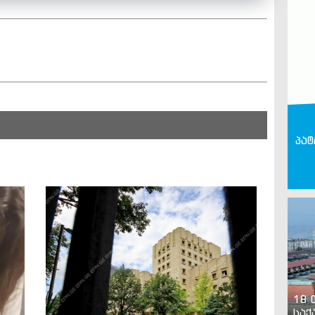
პატ
18 
საქ