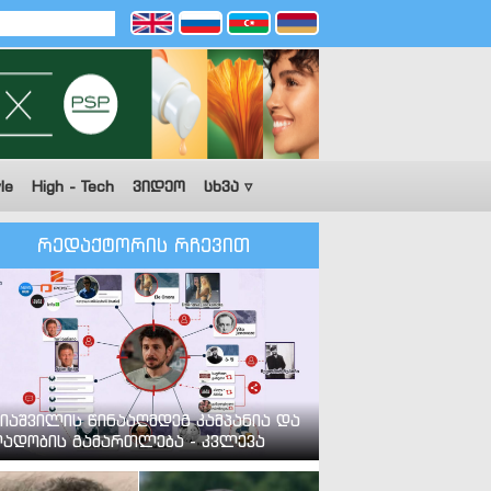
le
High - Tech
ვიდეო
სხვა ▿
რედაქტორის რჩევით
იაშვილის წინააღმდეგ კამპანია და
ადობის გამართლება - კვლევა