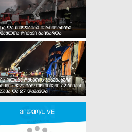
ვსა და მიმდებარე ტერიტორიაზე
უპულთა რიცხვი გაიზარდა
ვის ოლქზე რუსეთის მასშტაბური
ტყმის შედეგად თოთხმეტი ადამიანი
ღუპა და 27 დაშავდა
ვიდეო/LIVE