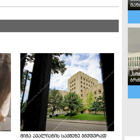
გა
აშშ
„სი
ბრძ
გიგა ავალიანის საქმეზე ჯგუფურად