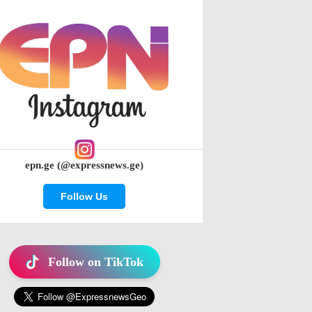
epn.ge (@expressnews.ge)
Follow Us
Follow on TikTok