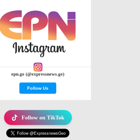
epn.ge (@expressnews.ge)
Follow Us
Follow on TikTok