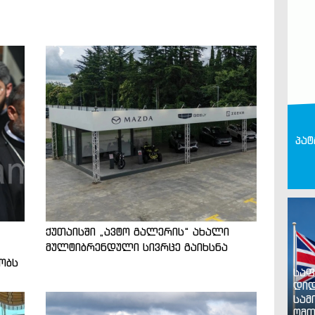
პატ
ქუთაისში „ავტო გალერის“ ახალი
მულტიბრენდული სივრცე გაიხსნა
ობს
საფ
დიდ
სამ
ომთ