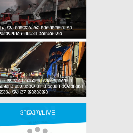
ვსა და მიმდებარე ტერიტორიაზე
უპულთა რიცხვი გაიზარდა
ვის ოლქზე რუსეთის მასშტაბური
ტყმის შედეგად თოთხმეტი ადამიანი
ღუპა და 27 დაშავდა
ვიდეო/LIVE