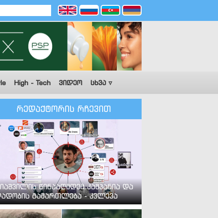
le
High - Tech
ვიდეო
სხვა ▿
რედაქტორის რჩევით
იაშვილის წინააღმდეგ კამპანია და
ადობის გამართლება - კვლევა