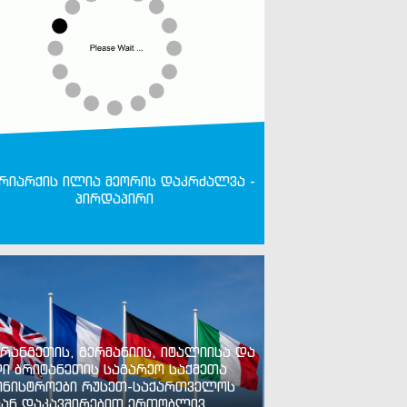
რიარქის ილია მეორის დაკრძალვა -
პირდაპირი
რანგეთის, გერმანიის, იტალიისა და
ი ბრიტანეთის საგარეო საქმეთა
ინისტროები რუსეთ-საქართველოს
ან დაკავშირებით ერთობლივ