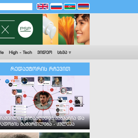
le
High - Tech
ვიდეო
სხვა ▿
რედაქტორის რჩევით
იაშვილის წინააღმდეგ კამპანია და
ადობის გამართლება - კვლევა