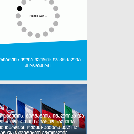
რიარქის ილია მეორის დაკრძალვა -
პირდაპირი
რანგეთის, გერმანიის, იტალიისა და
ი ბრიტანეთის საგარეო საქმეთა
ინისტროები რუსეთ-საქართველოს
ან დაკავშირებით ერთობლივ