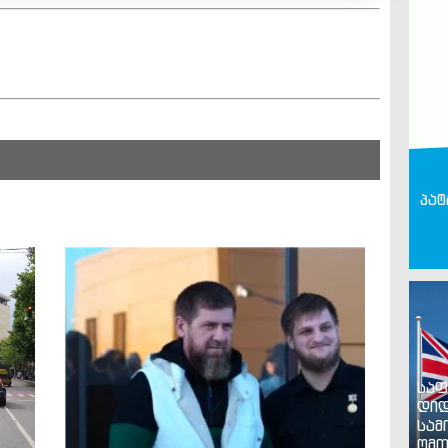
პატ
საფ
დიდ
სამ
ომთ