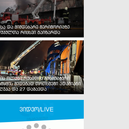
ვსა და მიმდებარე ტერიტორიაზე
უპულთა რიცხვი გაიზარდა
ვის ოლქზე რუსეთის მასშტაბური
ტყმის შედეგად თოთხმეტი ადამიანი
ღუპა და 27 დაშავდა
ვიდეო/LIVE