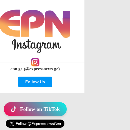
epn.ge (@expressnews.ge)
Follow Us
Follow on TikTok