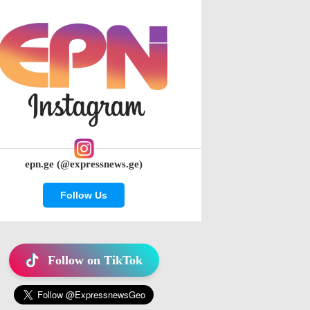
epn.ge (@expressnews.ge)
Follow Us
Follow on TikTok