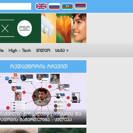
le
High - Tech
ვიდეო
სხვა ▿
რედაქტორის რჩევით
იაშვილის წინააღმდეგ კამპანია და
ადობის გამართლება - კვლევა