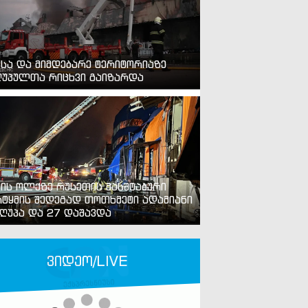
ვსა და მიმდებარე ტერიტორიაზე
უპულთა რიცხვი გაიზარდა
ვის ოლქზე რუსეთის მასშტაბური
ტყმის შედეგად თოთხმეტი ადამიანი
ღუპა და 27 დაშავდა
ვიდეო/LIVE