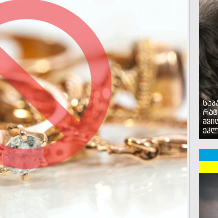
საპ
რატ
შვი
ეკლ