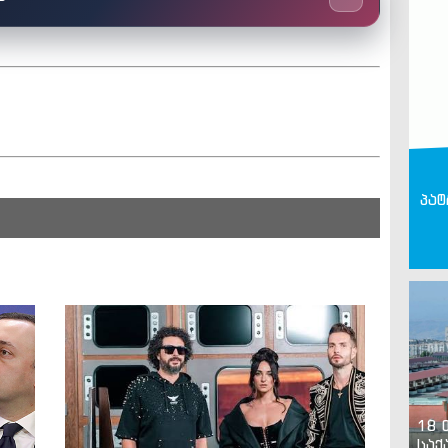
პატ
18 
საქ