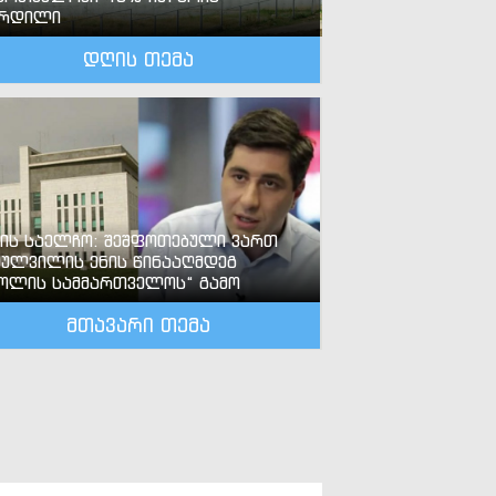
ზრდილი
დღის თემა
-ის საელჩო: შეშფოთებული ვართ
ძულვილის ენის წინააღმდეგ
ოლის სამმართველოს“ გამო
მთავარი თემა