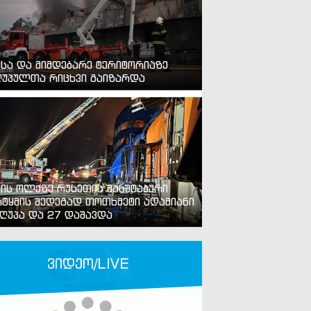
ვსა და მიმდებარე ტერიტორიაზე
უპულთა რიცხვი გაიზარდა
ვის ოლქზე რუსეთის მასშტაბური
ტყმის შედეგად თოთხმეტი ადამიანი
ღუპა და 27 დაშავდა
ვიდეო/LIVE