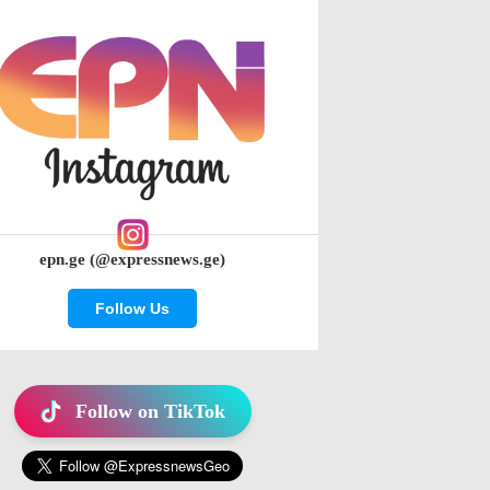
epn.ge (@expressnews.ge)
Follow Us
Follow on TikTok