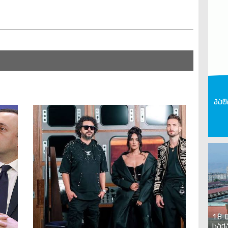
პატ
18 
საქ