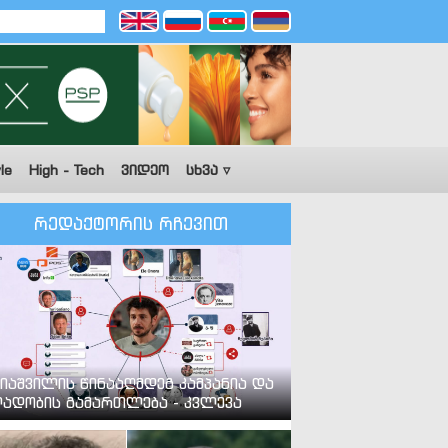
le
High - Tech
ვიდეო
სხვა ▿
რედაქტორის რჩევით
იაშვილის წინააღმდეგ კამპანია და
ადობის გამართლება - კვლევა