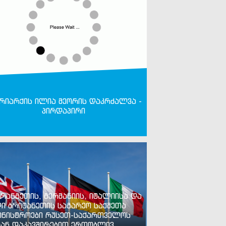
რიარქის ილია მეორის დაკრძალვა -
პირდაპირი
რანგეთის, გერმანიის, იტალიისა და
ი ბრიტანეთის საგარეო საქმეთა
ინისტროები რუსეთ-საქართველოს
ან დაკავშირებით ერთობლივ