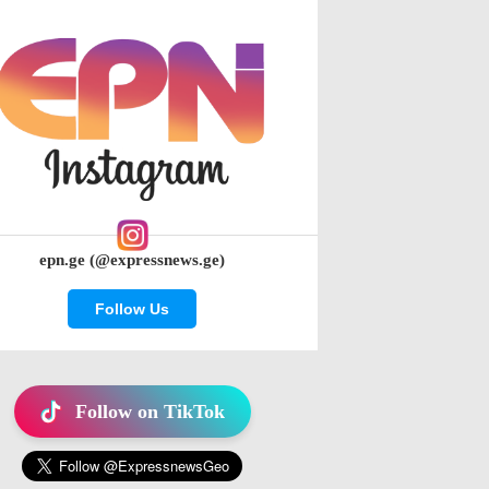
epn.ge (@expressnews.ge)
Follow Us
Follow on TikTok