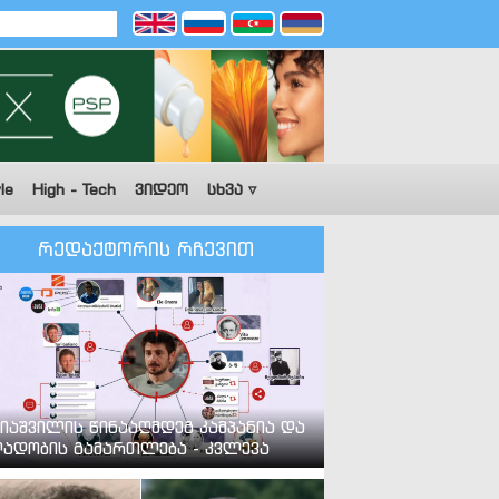
le
High - Tech
ვიდეო
სხვა ▿
რედაქტორის რჩევით
იაშვილის წინააღმდეგ კამპანია და
ადობის გამართლება - კვლევა