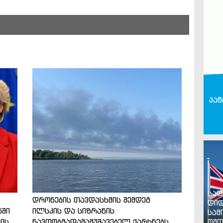
პატ
საფ
დრონების თავდასხმის შემდეგ
დიდ
ნში
ილსკის და სიზრანის
სამ
ის
ნავთობგადამამუშავებელ ქარხნებს
ომთ