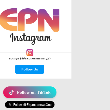
epn.ge (@expressnews.ge)
Follow Us
Follow on TikTok