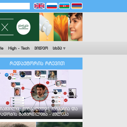
le
High - Tech
ვიდეო
სხვა ▿
რედაქტორის რჩევით
იაშვილის წინააღმდეგ კამპანია და
ადობის გამართლება - კვლევა