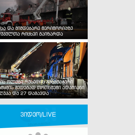
ვსა და მიმდებარე ტერიტორიაზე
უპულთა რიცხვი გაიზარდა
ვის ოლქზე რუსეთის მასშტაბური
ტყმის შედეგად თოთხმეტი ადამიანი
ღუპა და 27 დაშავდა
ვიდეო/LIVE