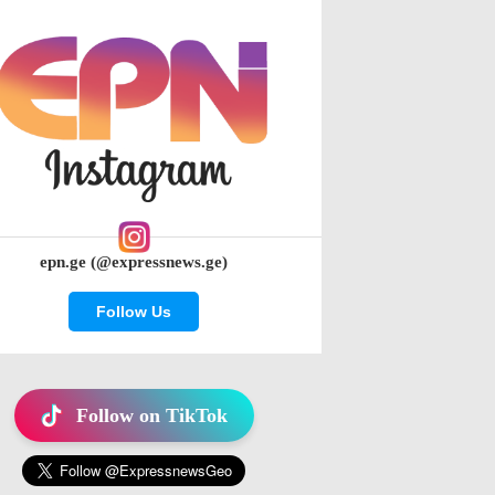
epn.ge (@expressnews.ge)
Follow Us
Follow on TikTok