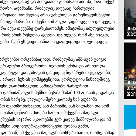
იმუქრებოდა აქ და პირდაპირ გითხრათ აშშ-მა, რომ თქვენ
რორი, ადამიანი, რომელიც დღესაც ჩართულია
რებაში, რომელიც არის უახლოესი გარემოცვის წევრი
ის ნათლიმირონი, თქვენ რომ ახლა გადმოდექით და ყველა
კიე
, რა აქვს თქვენზე ფარცხალაძეს, ამიტომაც იძულებულები
დაღ
 რომ არის რუსეთის აგენტი. და თქვენ, რომ ასე იცავთ,
ები. ჩვენ ეს დიდი ხანია ისედაც ვიცოდით, ჯერ კიდევ
ამარცხვინო ორგანიზაციად, რომელმაც აშშ-სგან გაიგო
ენერალური პროკურორი, თვითონ ეძინა და არ იცოდა
აკავებული და გამოდის და კიდევ ზღაპრებით ცდილობს,
 არადა, სუს-ის კომპეტენციაა, კორუფციის წინააღმდეგ
კიე
მდენი დაფრინავდით სამთავრობო ჩარტერით
დარ
არიბაშვილის პენსიონერმა მამამ 100 ათასის გადახდა.
დაი
ის ხარჯზე, ქალაქის მერი კალაძე ხან დუბაიში
თვითმფრინავით, ხან პარიზში, ხან მილანში და ხომ
 თანამდებობის პირები ხართ. იმ ქვეყნის მაღალი
ავშვების საჯარო სკოლებში ჯერ კიდევ შიმშილობს და იმ
ძიმესი სოციალურ-ეკონომიკური ფონის გამო,
გარბიან; იმ ქვეყნის მაღალჩინოსნები ხართ, რომლებმაც