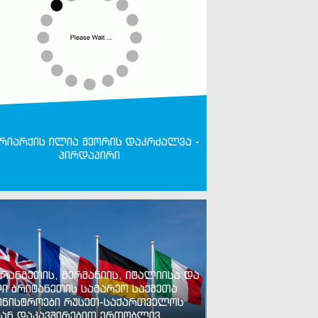
რიარქის ილია მეორის დაკრძალვა -
პირდაპირი
რანგეთის, გერმანიის, იტალიისა და
ი ბრიტანეთის საგარეო საქმეთა
ინისტროები რუსეთ-საქართველოს
ან დაკავშირებით ერთობლივ