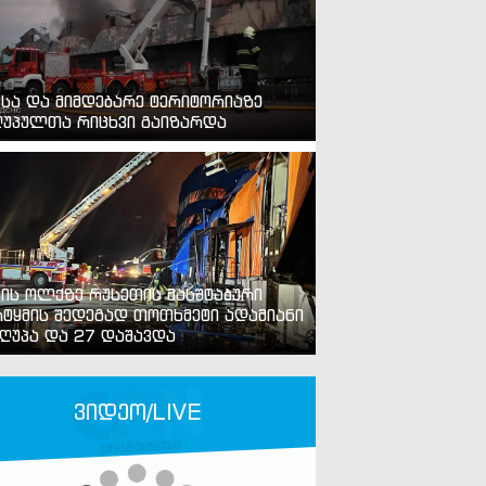
ვსა და მიმდებარე ტერიტორიაზე
უპულთა რიცხვი გაიზარდა
ვის ოლქზე რუსეთის მასშტაბური
ტყმის შედეგად თოთხმეტი ადამიანი
ღუპა და 27 დაშავდა
ვიდეო/LIVE