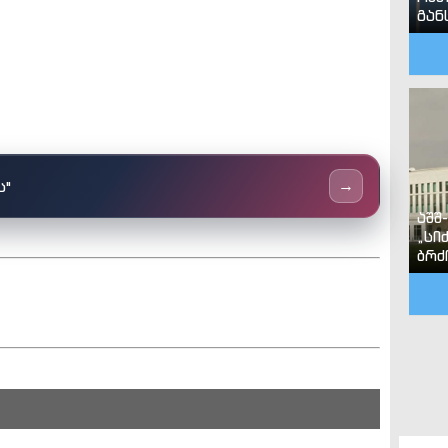
გან
ს"
→
აშშ
„სი
ბრძ