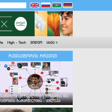
le
High - Tech
ვიდეო
სხვა ▿
რედაქტორის რჩევით
იაშვილის წინააღმდეგ კამპანია და
ადობის გამართლება - კვლევა