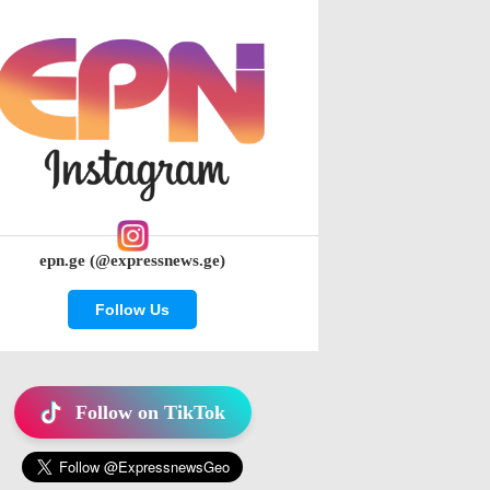
epn.ge (@expressnews.ge)
Follow Us
Follow on TikTok