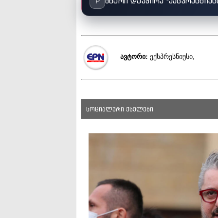
მხარი დაუჭირე "ექსპრესნიუს
P
ავტორი:
ექსპრესნიუსი,
სოციალური ქსელები