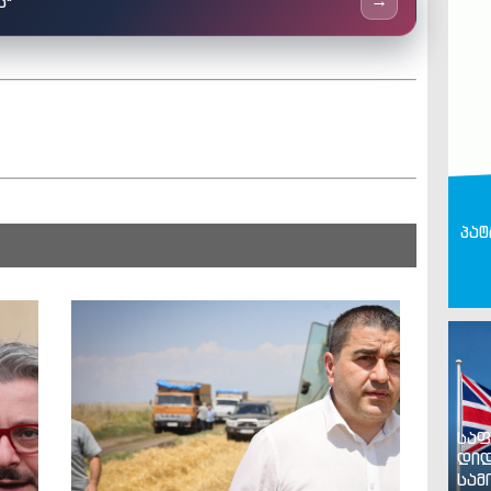
ს"
→
პატ
საფ
დიდ
სამ