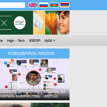
le
High - Tech
ვიდეო
სხვა ▿
რედაქტორის რჩევით
იაშვილის წინააღმდეგ კამპანია და
ადობის გამართლება - კვლევა