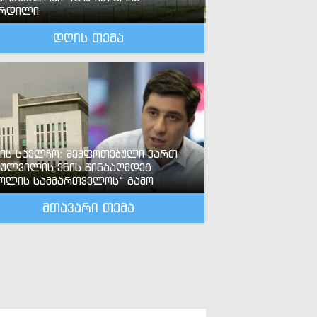
ზრდილი
დღის თემა
-ის საელჩო: შეშფოთებული ვართ
ძულვილის ენის წინააღმდეგ
ოლის სამმართველოს“ გამო
მთავარი თემა