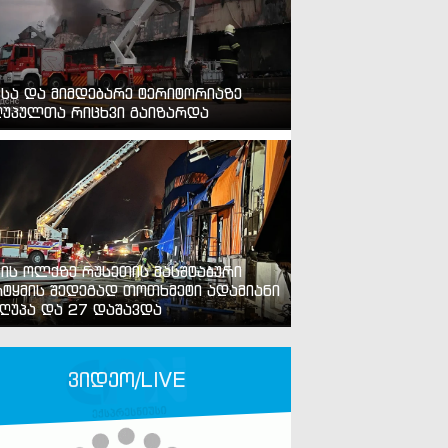
ვსა და მიმდებარე ტერიტორიაზე
უპულთა რიცხვი გაიზარდა
ვის ოლქზე რუსეთის მასშტაბური
ტყმის შედეგად თოთხმეტი ადამიანი
ღუპა და 27 დაშავდა
ვიდეო/LIVE