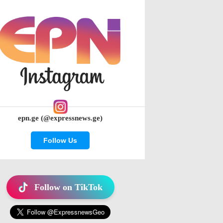
epn.ge (@expressnews.ge)
Follow Us
Follow on TikTok