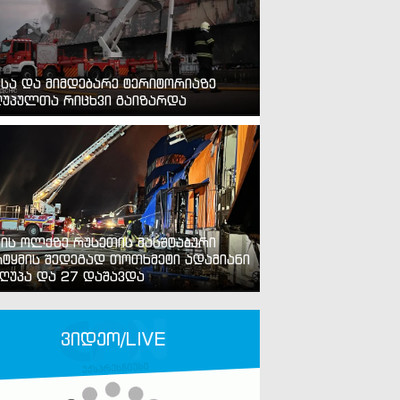
ვსა და მიმდებარე ტერიტორიაზე
უპულთა რიცხვი გაიზარდა
ვის ოლქზე რუსეთის მასშტაბური
ტყმის შედეგად თოთხმეტი ადამიანი
ღუპა და 27 დაშავდა
ვიდეო/LIVE