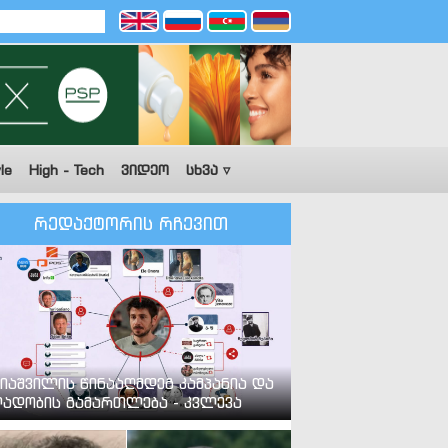
le
High - Tech
ვიდეო
სხვა ▿
რედაქტორის რჩევით
იაშვილის წინააღმდეგ კამპანია და
ადობის გამართლება - კვლევა