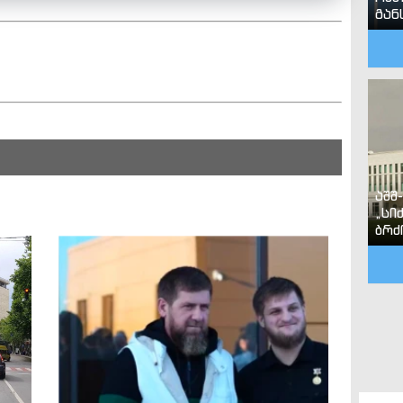
გან
აშშ
„სი
ბრძ