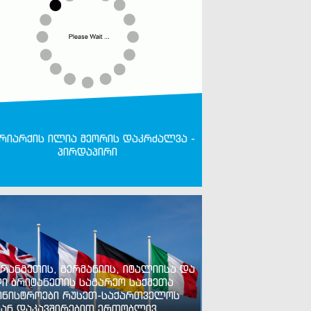
რიარქის ილია მეორის დაკრძალვა -
პირდაპირი
რანგეთის, გერმანიის, იტალიისა და
ი ბრიტანეთის საგარეო საქმეთა
ინისტროები რუსეთ-საქართველოს
ან დაკავშირებით ერთობლივ