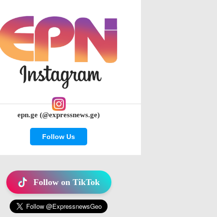
epn.ge (@expressnews.ge)
Follow Us
Follow on TikTok