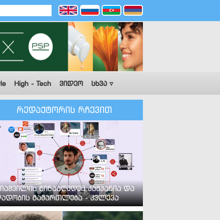
le
High - Tech
ვიდეო
სხვა ▿
რედაქტორის რჩევით
იაშვილის წინააღმდეგ კამპანია და
ადობის გამართლება - კვლევა