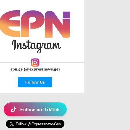
epn.ge (@expressnews.ge)
Follow Us
Follow on TikTok