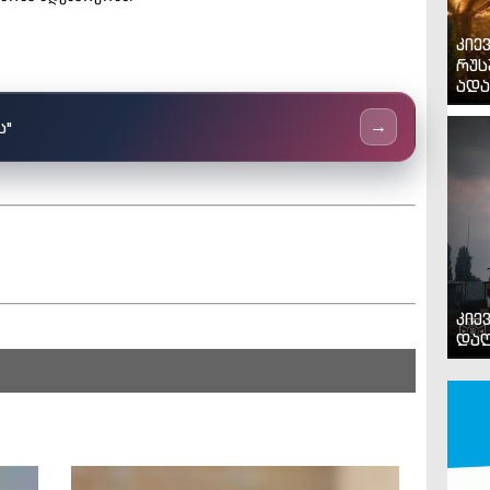
კიე
რუს
ადა
ს"
→
კიე
დაღ