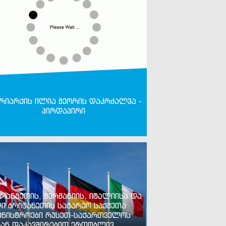
რიარქის ილია მეორის დაკრძალვა -
პირდაპირი
რანგეთის, გერმანიის, იტალიისა და
ი ბრიტანეთის საგარეო საქმეთა
ინისტროები რუსეთ-საქართველოს
ან დაკავშირებით ერთობლივ