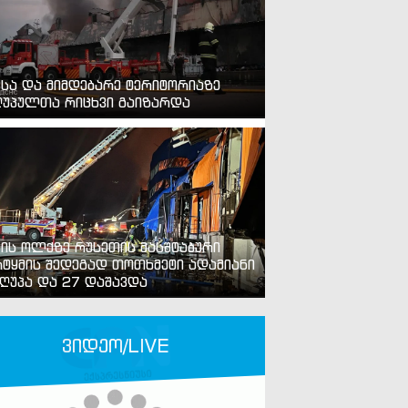
ვსა და მიმდებარე ტერიტორიაზე
უპულთა რიცხვი გაიზარდა
ვის ოლქზე რუსეთის მასშტაბური
ტყმის შედეგად თოთხმეტი ადამიანი
ღუპა და 27 დაშავდა
ვიდეო/LIVE