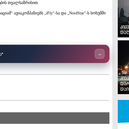
ების თვალსაზრისით.
იამ“ ავიაკომპანიებს „iFly“-სა და „NordStar“-ს სოხუმში
კიე
დაღ
ს"
→
კიე
დარ
დაი