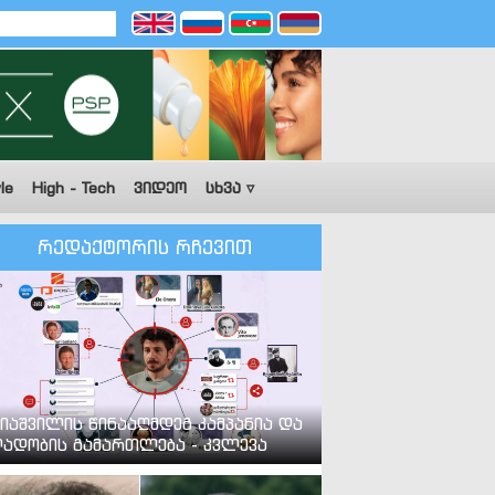
le
High - Tech
ვიდეო
სხვა ▿
რედაქტორის რჩევით
იაშვილის წინააღმდეგ კამპანია და
ადობის გამართლება - კვლევა