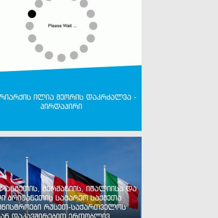
რიარქის ილია მეორის დაკრძალვა -
პირდაპირი
რანგეთის, გერმანიის, იტალიისა და
ი ბრიტანეთის საგარეო საქმეთა
ინისტროები რუსეთ-საქართველოს
ან დაკავშირებით ერთობლივ