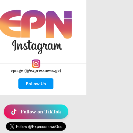
epn.ge (@expressnews.ge)
Follow Us
Follow on TikTok