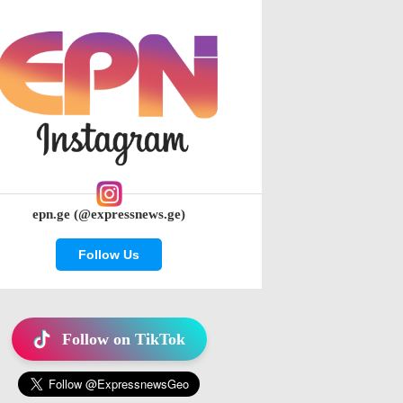
epn.ge (@expressnews.ge)
Follow Us
Follow on TikTok