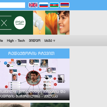
le
High - Tech
ვიდეო
სხვა ▿
რედაქტორის რჩევით
იაშვილის წინააღმდეგ კამპანია და
ადობის გამართლება - კვლევა