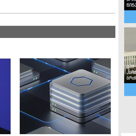
წინ
აშშ
„სი
ბრძ