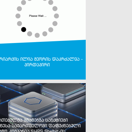
რიარქის ილია მეორის დაკრძალვა -
პირდაპირი
რთებულმა შტატებმა სანქციები
წესა საქართველოში დაფუძნებული
პტო კომპანია SHPS Shelbit-ის