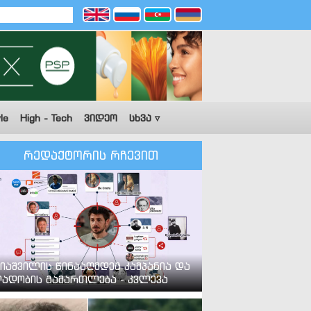
le
High - Tech
ვიდეო
სხვა ▿
რედაქტორის რჩევით
იაშვილის წინააღმდეგ კამპანია და
ადობის გამართლება - კვლევა