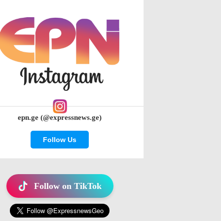
epn.ge (@expressnews.ge)
Follow Us
Follow on TikTok