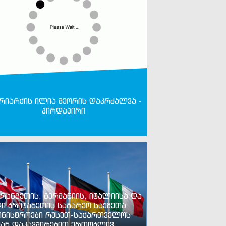
რიარქის ილია მეორის დაკრძალვა -
პირდაპირი
რანგეთის, გერმანიის, იტალიისა და
ი ბრიტანეთის საგარეო საქმეთა
ინისტროები რუსეთ-საქართველოს
ან დაკავშირებით ერთობლივ