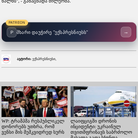
ხალხს", - განაცხადა მილერმა.
PATREON
→
მხარი დაუჭირე "ექსპრესნიუსს"
P
ავტორი:
ექსპრესნიუსი,
WP: ტრამპმა რესპუბლიკელ
ლაიფციგში დრონის
დონორებს უთხრა, რომ
ინციდენტი: უკრაინულ
ვენსი მის მემკვიდრედ სურს
თვითმფრინავს საბრძოლო
მასალა გადაჰქონდა