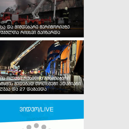
ვსა და მიმდებარე ტერიტორიაზე
უპულთა რიცხვი გაიზარდა
ვის ოლქზე რუსეთის მასშტაბური
ტყმის შედეგად თოთხმეტი ადამიანი
ღუპა და 27 დაშავდა
ვიდეო/LIVE