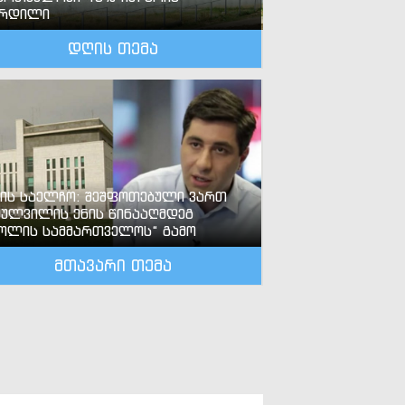
ზრდილი
დღის თემა
-ის საელჩო: შეშფოთებული ვართ
ძულვილის ენის წინააღმდეგ
ოლის სამმართველოს“ გამო
მთავარი თემა