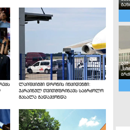
გა
აშშ
„სი
ბრძ
რებს
ლაიფციგში დრონის ინციდენტი:
დ
უკრაინულ თვითმფრინავს საბრძოლო
მასალა გადაჰქონდა