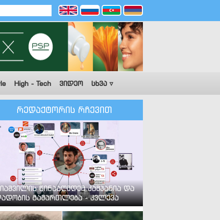
le
High - Tech
ვიდეო
სხვა ▿
რედაქტორის რჩევით
იაშვილის წინააღმდეგ კამპანია და
ადობის გამართლება - კვლევა