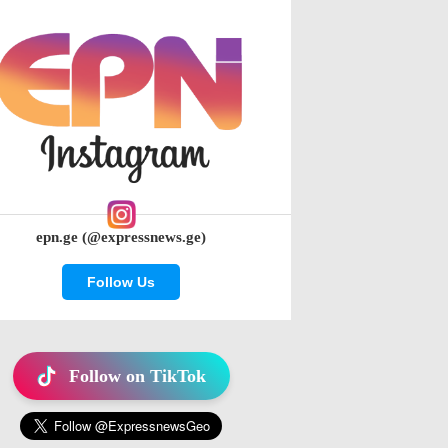
epn.ge (@expressnews.ge)
Follow Us
Follow on TikTok