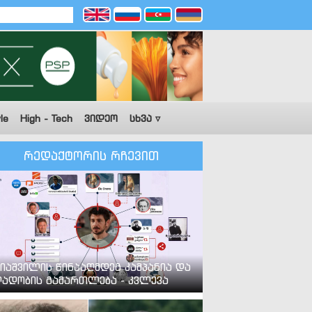
le
High - Tech
ვიდეო
სხვა ▿
რედაქტორის რჩევით
იაშვილის წინააღმდეგ კამპანია და
ადობის გამართლება - კვლევა