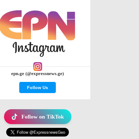
epn.ge (@expressnews.ge)
Follow Us
Follow on TikTok