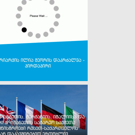
რიარქის ილია მეორის დაკრძალვა -
პირდაპირი
რანგეთის, გერმანიის, იტალიისა და
ი ბრიტანეთის საგარეო საქმეთა
ინისტროები რუსეთ-საქართველოს
ან დაკავშირებით ერთობლივ