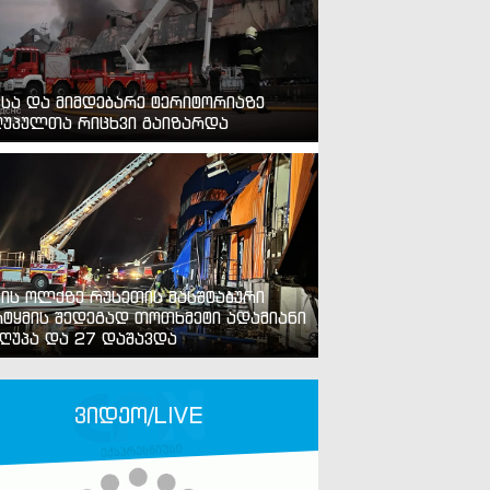
ვსა და მიმდებარე ტერიტორიაზე
უპულთა რიცხვი გაიზარდა
ვის ოლქზე რუსეთის მასშტაბური
ტყმის შედეგად თოთხმეტი ადამიანი
ღუპა და 27 დაშავდა
ვიდეო/LIVE