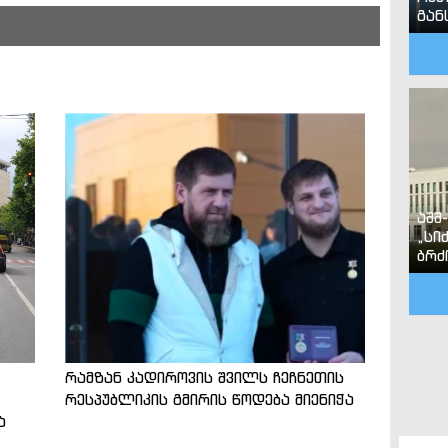
გან
აშშ
„სი
ბრძ
რამზან კადიროვის შვილს ჩეჩნეთის
რესპუბლიკის გმირის წოდება მიენიჭა
ა