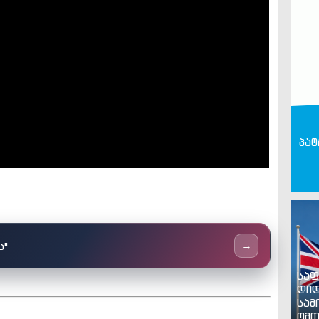
პატ
ს"
→
საფ
დიდ
სამ
ომთ