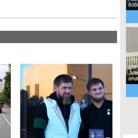
გან
აშშ
„სი
ბრძ