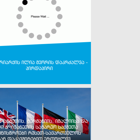
რიარქის ილია მეორის დაკრძალვა -
პირდაპირი
რანგეთის, გერმანიის, იტალიისა და
ი ბრიტანეთის საგარეო საქმეთა
ინისტროები რუსეთ-საქართველოს
ან დაკავშირებით ერთობლივ