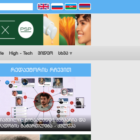
le
High - Tech
ვიდეო
სხვა ▿
რედაქტორის რჩევით
იაშვილის წინააღმდეგ კამპანია და
ადობის გამართლება - კვლევა