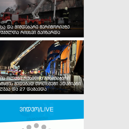
ვსა და მიმდებარე ტერიტორიაზე
უპულთა რიცხვი გაიზარდა
ვის ოლქზე რუსეთის მასშტაბური
ტყმის შედეგად თოთხმეტი ადამიანი
ღუპა და 27 დაშავდა
ვიდეო/LIVE