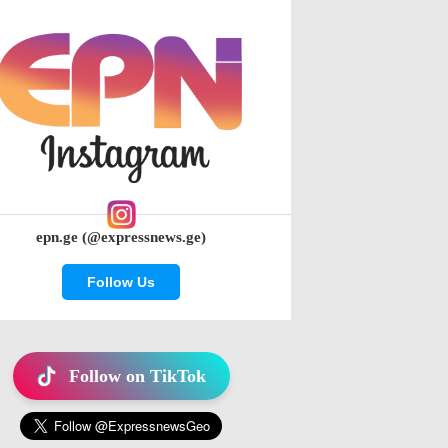
epn.ge (@expressnews.ge)
Follow Us
Follow on TikTok