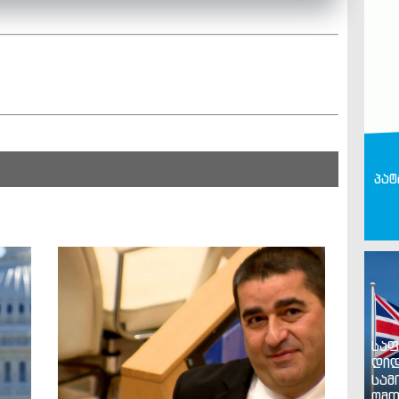
პატ
საფ
დიდ
სამ
ომთ