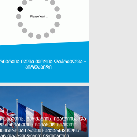
რიარქის ილია მეორის დაკრძალვა -
პირდაპირი
რანგეთის, გერმანიის, იტალიისა და
ი ბრიტანეთის საგარეო საქმეთა
ინისტროები რუსეთ-საქართველოს
ან დაკავშირებით ერთობლივ