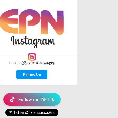
epn.ge (@expressnews.ge)
Follow Us
Follow on TikTok