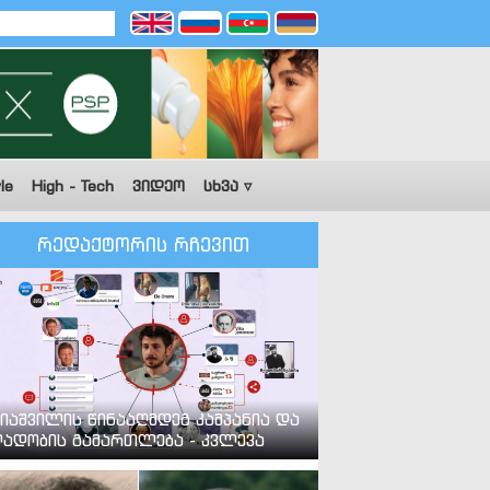
le
High - Tech
ვიდეო
სხვა ▿
რედაქტორის რჩევით
იაშვილის წინააღმდეგ კამპანია და
ადობის გამართლება - კვლევა