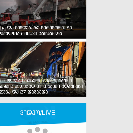
ვსა და მიმდებარე ტერიტორიაზე
უპულთა რიცხვი გაიზარდა
ვის ოლქზე რუსეთის მასშტაბური
ტყმის შედეგად თოთხმეტი ადამიანი
ღუპა და 27 დაშავდა
ვიდეო/LIVE