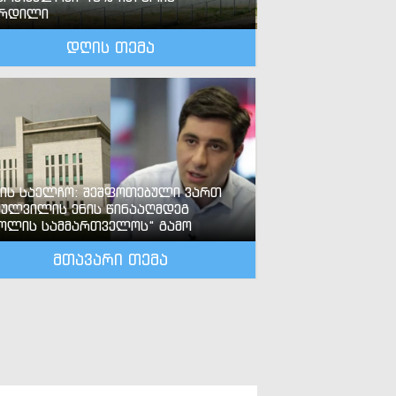
ზრდილი
დღის თემა
-ის საელჩო: შეშფოთებული ვართ
ძულვილის ენის წინააღმდეგ
ოლის სამმართველოს“ გამო
მთავარი თემა