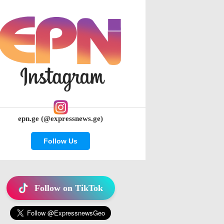
epn.ge (@expressnews.ge)
Follow Us
Follow on TikTok