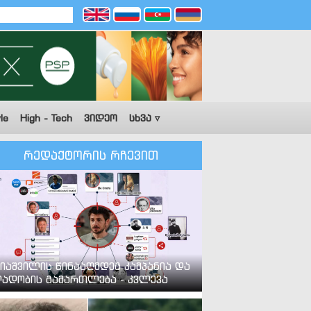
le
High - Tech
ვიდეო
სხვა ▿
რედაქტორის რჩევით
იაშვილის წინააღმდეგ კამპანია და
ადობის გამართლება - კვლევა