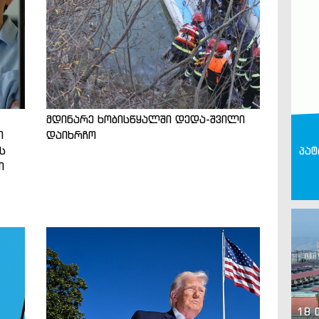
მდინარე ხობისწყალში დედა-შვილი
თ
დაიხრჩო
ს
პატ
ი
18 