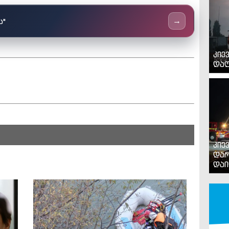
ს"
→
კიე
დაღ
კიე
დარ
დაი