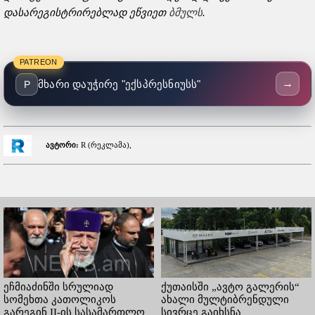
დასარეგისტრირებლად ეწვიეთ
ბმულს
.
PATREON
→
მხარი დაუჭირე "ექსპრესნიუსს"
P
ავტორი:
R (რეკლამა),
ეჩმიაძინში სრულიად
ქუთაისში „ავტო გალერის“
სომეხთა კათოლიკოს
ახალი მულტიბრენდული
გარეგინ II-ის სასამართლო
სივრცე გაიხსნა