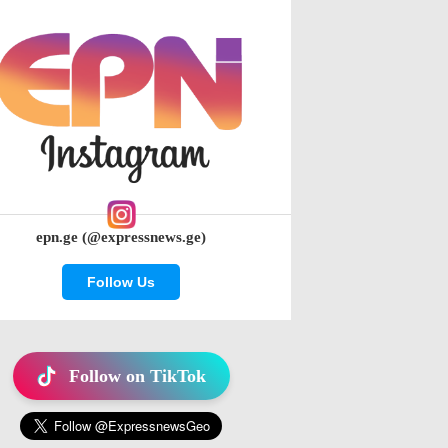
epn.ge (@expressnews.ge)
Follow Us
Follow on TikTok