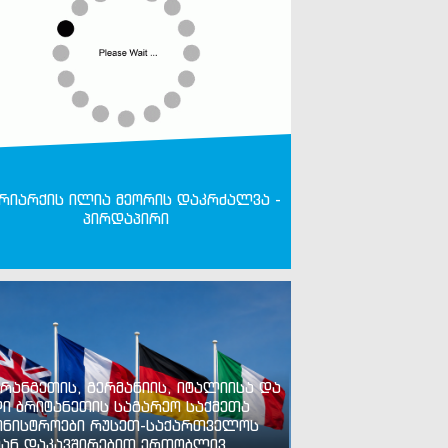
რიარქის ილია მეორის დაკრძალვა -
პირდაპირი
რანგეთის, გერმანიის, იტალიისა და
ი ბრიტანეთის საგარეო საქმეთა
ინისტროები რუსეთ-საქართველოს
ან დაკავშირებით ერთობლივ