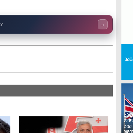
ს"
→
პატ
საფ
დიდ
სამ
ომთ