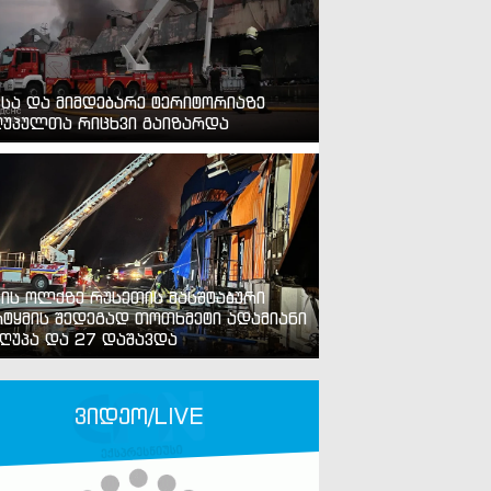
ვსა და მიმდებარე ტერიტორიაზე
უპულთა რიცხვი გაიზარდა
ვის ოლქზე რუსეთის მასშტაბური
ტყმის შედეგად თოთხმეტი ადამიანი
ღუპა და 27 დაშავდა
ვიდეო/LIVE