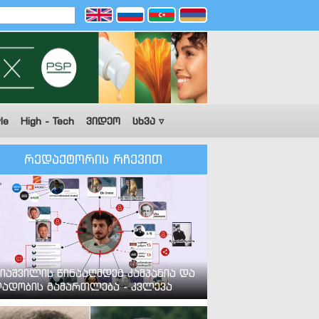
le
High - Tech
ვიდეო
სხვა ▿
რედაქტორის რჩევით
იაშვილის წინააღმდეგ კამპანია და
ადობის გამართლება - კვლევა