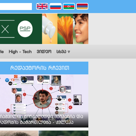
le
High - Tech
ვიდეო
სხვა ▿
რედაქტორის რჩევით
იაშვილის წინააღმდეგ კამპანია და
ადობის გამართლება - კვლევა