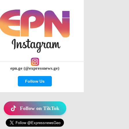
epn.ge (@expressnews.ge)
Follow Us
Follow on TikTok