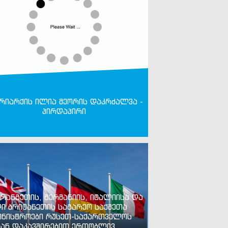
რიარქის ილია მეორის დაკრძალვა -
პირდაპირი
რანგეთის, გერმანიის, იტალიისა და
ი ბრიტანეთის საგარეო საქმეთა
ინისტროები რუსეთ-საქართველოს
ან დაკავშირებით ერთობლივ