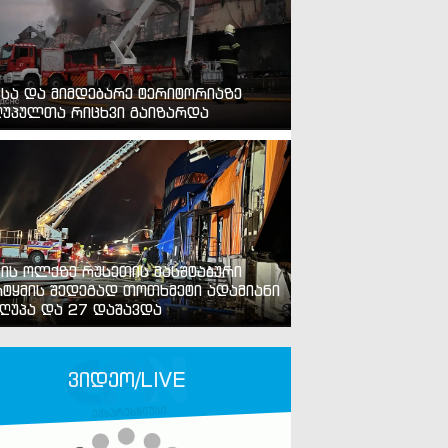
ვსა და მიმდებარე ტერიტორიაზე
უპულთა რიცხვი გაიზარდა
ვის ოლქზე რუსეთის მასშტაბური
ტყმის შედეგად თოთხმეტი ადამიანი
ღუპა და 27 დაშავდა
ვიდეო/LIVE