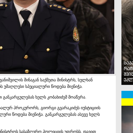
საპ
რატ
შვი
ეკლ
ვანიშვილის შინაგან საქმეთა მინისტრს, სულხან
 უმაღლესი სპეციალური წოდება მიენიჭა.
 განკარგულებას ხელს კობახიძემ მოაწერა.
ნერალურ პროკურორს, გიორგი გვარაკიძეს იუსტიციის
ური წოდება მიენიჭა. განკარგულებას ასევე ხელს
ამინისტროს სასაზღვრო პოლიციის უფროსს, დავით