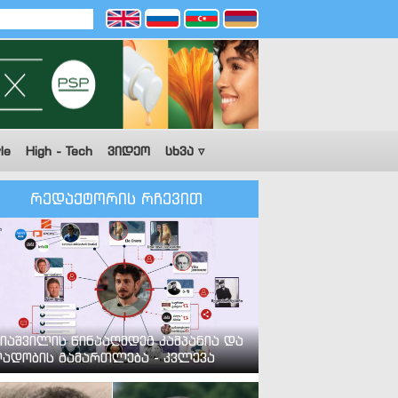
le
High - Tech
ვიდეო
სხვა ▿
რედაქტორის რჩევით
იაშვილის წინააღმდეგ კამპანია და
ადობის გამართლება - კვლევა