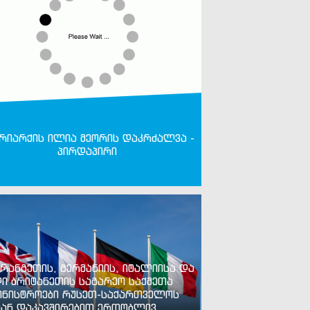
რიარქის ილია მეორის დაკრძალვა -
პირდაპირი
რანგეთის, გერმანიის, იტალიისა და
ი ბრიტანეთის საგარეო საქმეთა
ინისტროები რუსეთ-საქართველოს
ან დაკავშირებით ერთობლივ