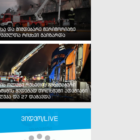
ვსა და მიმდებარე ტერიტორიაზე
უპულთა რიცხვი გაიზარდა
ვის ოლქზე რუსეთის მასშტაბური
ტყმის შედეგად თოთხმეტი ადამიანი
ღუპა და 27 დაშავდა
ვიდეო/LIVE