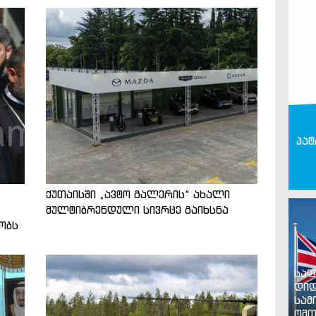
პატ
ქუთაისში „ავტო გალერის“ ახალი
მულტიბრენდული სივრცე გაიხსნა
ობს
საფ
დიდ
სამ
ომთ