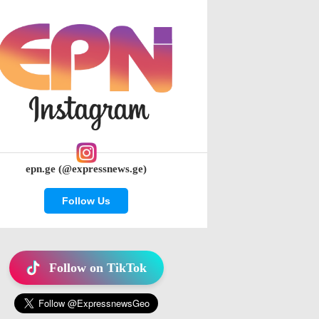
epn.ge (@expressnews.ge)
Follow Us
Follow on TikTok