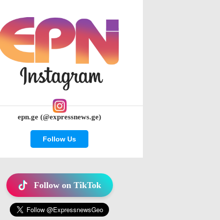
epn.ge (@expressnews.ge)
Follow Us
Follow on TikTok