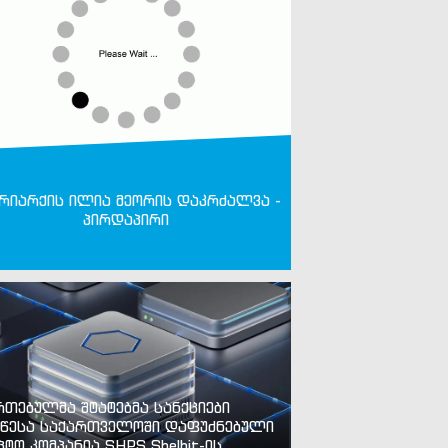
რიარქის ილია მეორის დაკრძალვა -
პირდაპირი
რთებულმა შტატებმა სანქციები
წესა საქართველოში დაფუძნებული
პტო კომპანია SHPS Shelbit-ის