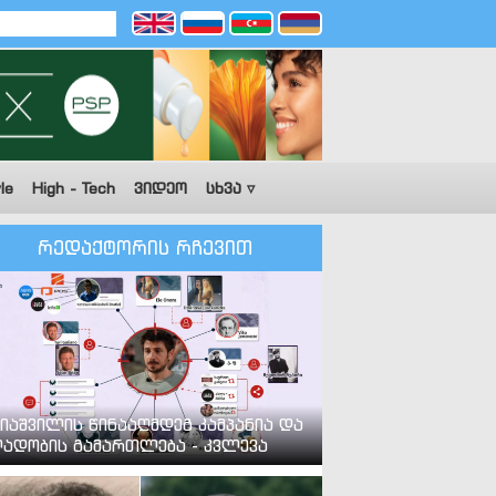
le
High - Tech
ვიდეო
სხვა ▿
რედაქტორის რჩევით
იაშვილის წინააღმდეგ კამპანია და
ადობის გამართლება - კვლევა