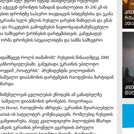
ძალები სულ უფრო მეტად ამახვილებენ რესურსებს
დ აქცევენ ფრონტის ხაზიდან დაახლოებით 30-200 კმ-ის
კიე
ით ფრონტზე საჰაერო თავდაცვის სისტემებისა და უკანა
რუს
უკრაინა ხელს უშლის რუსული ჯარების წინსვლას და გზას
ადა
 და რაკეტების გამოყენებას ნავთობგადამამუშავებელი
და სამხედრო ქარხნების დარტყმისთვის, განუცხადეს
 ორმა დრონების სპეციალისტმა და სამმა სამხედრო
ადამწყვეტ როლს თამაშობს“ რუსეთის წინააღმდეგ 2000
განხორციელებაში, განუცხადა უკრაინის უპილოტო
ბროვდიმ „როიტერსს“. პრეზიდენტმა ვოლოდიმირ
ომ საშუალო დიაპაზონის დარტყმების რაოდენობა მარტიდან
იზარდა.
კიე
დაღ
აზე მნიშვნელოვან ცვლილებას უწოდებს ამ გაზაფხულზე
. საშუალო დიაპაზონის დრონების, როგორიცაა
ული Hornet, რაოდენობა იზრდება. უკრაინის შეიარაღებული
tarlink-ის სატელიტურ კომუნიკაციებს, რომლებიც რუსეთის
ა განვითარება, ასევე კვალიფიციური პილოტების მზარდი
გაზეთს უკრაინის ეროვნული გვარდიის პირველი