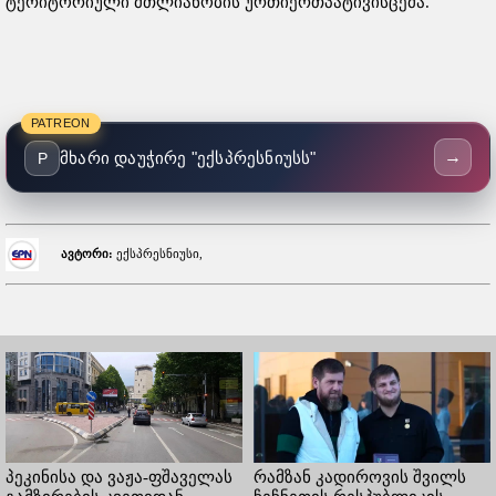
ტერიტორიული მთლიანობის ურთიერთპატივისცემა.
PATREON
→
მხარი დაუჭირე "ექსპრესნიუსს"
P
ავტორი:
ექსპრესნიუსი,
პეკინისა და ვაჟა-ფშაველას
რამზან კადიროვის შვილს