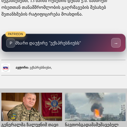
შეგახსენებთ, 13 მაისს რუსეთის დუმამ ე.წ. სამხრეთ
ოსეთთან თანამშრომლობის გაღრმავების შესახებ
შეთანხმების რატიფიცირება მოახდინა.
PATREON
→
მხარი დაუჭირე "ექსპრესნიუსს"
P
ავტორი:
ექსპრესნიუსი,
გენერალმა ზალუჟნიმ თავი
ნავთობგადამამუშავებელ