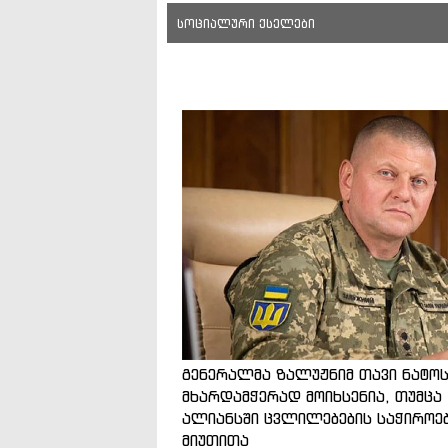
სოციალური ქსელები
გენერალმა ზალუჟნიმ თავი ნატო
მხარდამჭერად მოიხსენია, თუმცა
ალიანსში ცვლილებების საჭიროე
მიუთითა