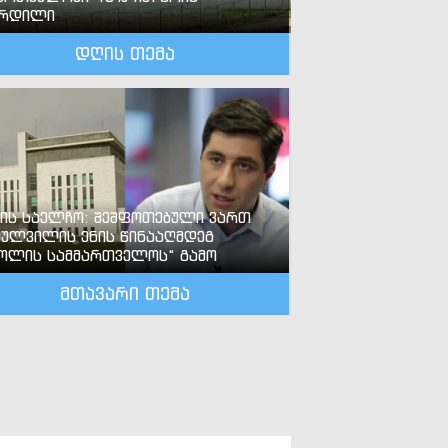
ზრდილი
დღის თემა
-ის საელჩო: შეშფოთებული ვართ
ძულვილის ენის წინააღმდეგ
ოლის სამმართველოს“ გამო
მთავარი თემა