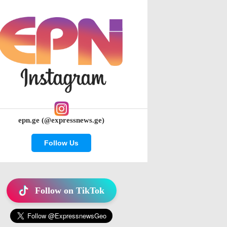
epn.ge (@expressnews.ge)
Follow Us
Follow on TikTok