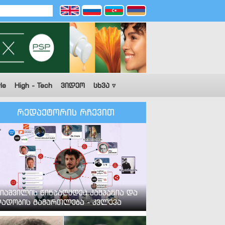
le
High - Tech
ვიდეო
სხვა ▿
რედაქტორის რჩევით
იაშვილის წინააღმდეგ კამპანია და
ადობის გამართლება - კვლევა