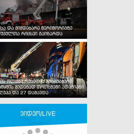
ვსა და მიმდებარე ტერიტორიაზე
უპულთა რიცხვი გაიზარდა
ვის ოლქზე რუსეთის მასშტაბური
ტყმის შედეგად თოთხმეტი ადამიანი
ღუპა და 27 დაშავდა
ვიდეო/LIVE