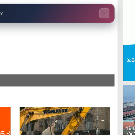
ს"
→
პატ
18 
საქ