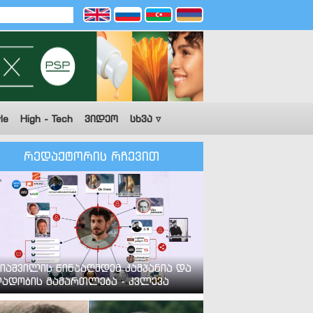
le
High - Tech
ვიდეო
სხვა ▿
რედაქტორის რჩევით
იაშვილის წინააღმდეგ კამპანია და
ადობის გამართლება - კვლევა