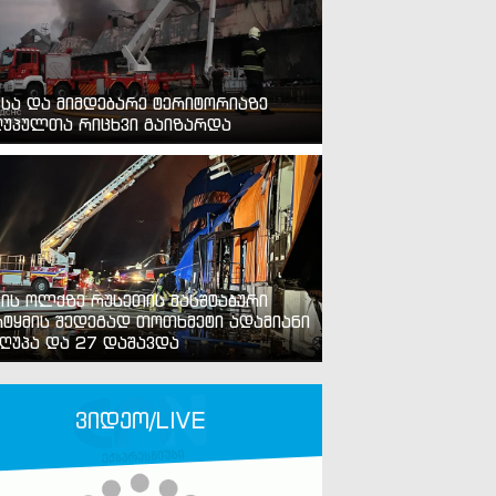
ვსა და მიმდებარე ტერიტორიაზე
უპულთა რიცხვი გაიზარდა
ვის ოლქზე რუსეთის მასშტაბური
ტყმის შედეგად თოთხმეტი ადამიანი
ღუპა და 27 დაშავდა
ვიდეო/LIVE