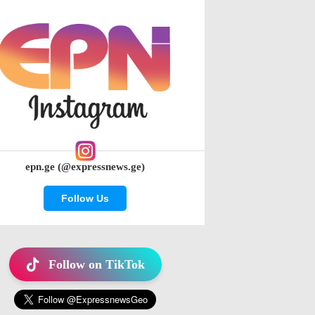
epn.ge (@expressnews.ge)
Follow Us
Follow on TikTok