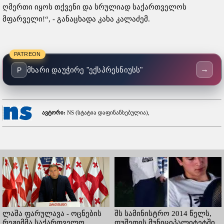
ღმერთი იყოს თქვენი და სრულიად საქართველოს
მფარველი!“, - განაცხადა კახა კალაძემ.
PATREON
→
მხარი დაუჭირე "ექსპრესნიუსს"
P
ავტორი:
NS (სტატია დაფინანსებულია),
ლაშა ფარულავა - ოცნების
შს სამინისტრო 2014 წელს,
რეჟიმმა საქართველო
დუშეთის მუნიციპალიტეტში