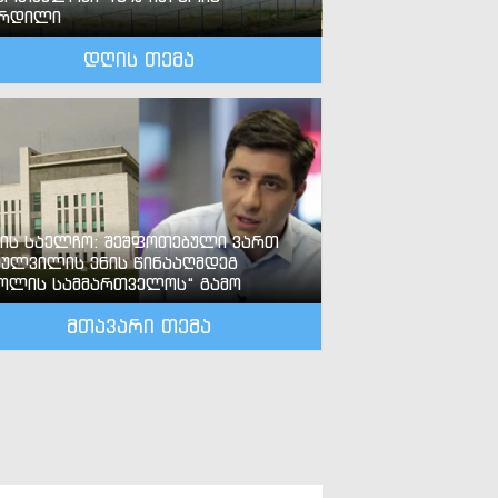
ზრდილი
დღის თემა
-ის საელჩო: შეშფოთებული ვართ
ძულვილის ენის წინააღმდეგ
ოლის სამმართველოს“ გამო
მთავარი თემა