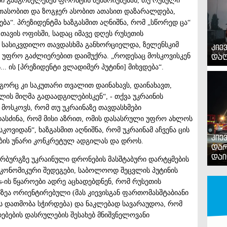
ები გააგრძელებენ ფრონტის შენარჩუნებას, თუ რუსული
თასობით და ზოგჯერ ასობით ათასით დაზარალდება,
ბა“. პრეზიდენტმა ხაზგასმით აღნიშნა, რომ „სწორედ ცა“
, თავის ოფისში, სადაც იმავე დღეს რუსეთის
ი სასიკვდილო თავდასხმა განხორციელდა, ზელენსკიმ
კიე
დაღ
ვ უფრო გაძლიერებით დაიმუქრა. „როდესაც მოსკოვისკენ
.. ის [პრეზიდენტი ვლადიმერ პუტინი] მიხვდება“.
ორც კი საკუთარი თვალით დაინახავს, ​​დაინახავთ,
ის მიღმა გადაადგილებისკენ“, - თქვა უკრაინის
მოსკოვს, რომ თუ უკრაინაზე თავდასხმები
დასძინა, რომ მისი აზრით, ომის დასასრული უფრო ახლოს
კოვიდან“, ხაზგასმით აღნიშნა, რომ უკრაინამ აჩვენა ცის
კიე
ბის უნარი კონკრეტულ ადგილას და დროს.
დარ
დაი
ტერბურგზე უკრაინული დრონების მასშტაბური დარტყმების
კონომიკური შედეგები, საბოლოოდ შეცვლის პუტინის
es-ის წყაროები ადრე აცხადებდნენ, რომ რუსეთის
ზეა ორიენტირებული (მას კიევისგან ფართომასშტაბიანი
ს დათმობა სჭირდება) და ნაკლებად სავარაუდოა, რომ
ებების დასრულების შესახებ მნიშვნელოვანი