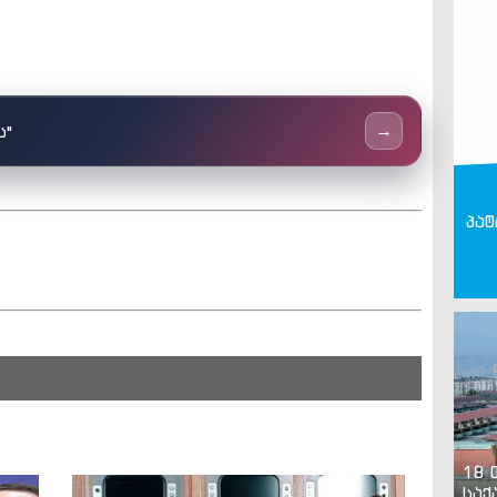
ს"
→
პატ
18 
საქ