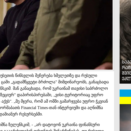
საპ
რატ
შვი
რუსეთის წინსვლის შეჩერება ხმელეთზე და რუსული
ეკლ
ცაში „გადამწყვეტი ბრძოლა“ მიმდინარეობს, განაცხადა
სკიმ. მან განაცხადა, რომ უკრაინამ თავისი საბრძოლო
„ზეციურ“ დაპირისპირებაში, „ვისი ტერიტორიაც უფრო
ქვს“. „მე მჯერა, რომ ამ ომში გამარჯვება უფრო ჭკვიან
 ორშაბათს Financial Times-თან ინტერვიუში და აღნიშნა
ამიანურ რესურსებში.
ნიშნა ზელენსკიმ, - „არ დატოვონ უკრაინა ფინანსური