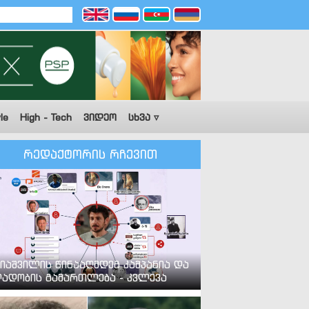
le
High - Tech
ვიდეო
სხვა ▿
რედაქტორის რჩევით
იაშვილის წინააღმდეგ კამპანია და
ადობის გამართლება - კვლევა