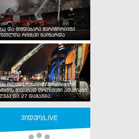
ვსა და მიმდებარე ტერიტორიაზე
უპულთა რიცხვი გაიზარდა
ვის ოლქზე რუსეთის მასშტაბური
ტყმის შედეგად თოთხმეტი ადამიანი
ღუპა და 27 დაშავდა
ვიდეო/LIVE