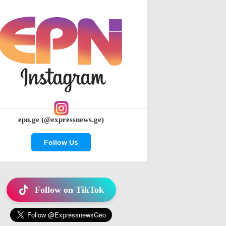
epn.ge (@expressnews.ge)
Follow Us
Follow on TikTok