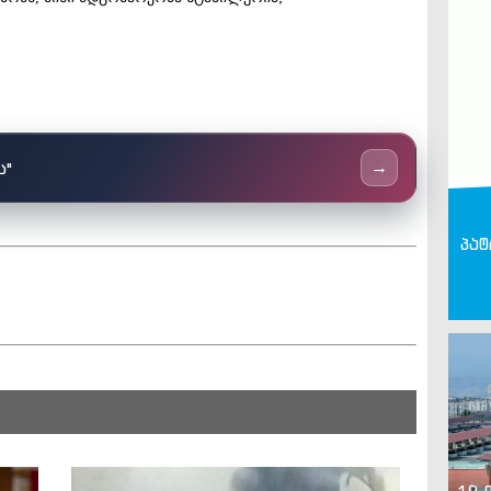
ს"
→
პატ