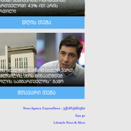
თვეში პატიმართა რაოდენობა
ართველოში 43%-ით არის
ზრდილი
დღის თემა
-ის საელჩო: შეშფოთებული ვართ
ძულვილის ენის წინააღმდეგ
ოლის სამმართველოს“ გამო
მთავარი თემა
News Agency ExpressNews - ექსპრესნიუსი
Epn.ge
Lifestyle News & More