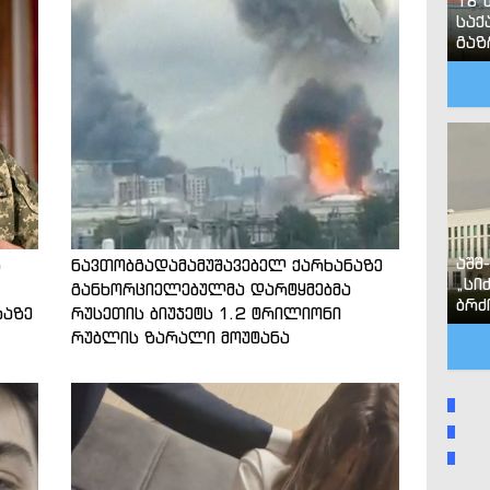
18 
საქ
გა
აშშ
ს
ნავთობგადამამუშავებელ ქარხანაზე
„სი
განხორციელებულმა დარტყმებმა
ბრძ
ბაზე
რუსეთის ბიუჯეტს 1.2 ტრილიონი
რუბლის ზარალი მოუტანა