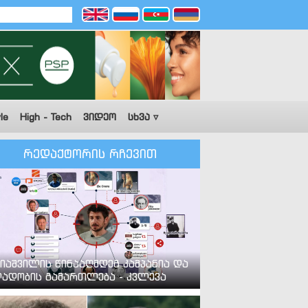
le
High - Tech
ვიდეო
სხვა ▿
რედაქტორის რჩევით
იაშვილის წინააღმდეგ კამპანია და
ადობის გამართლება - კვლევა