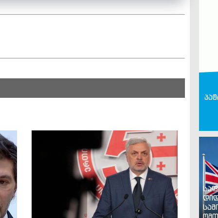
პატ
საფ
დიდ
სამ
ომთ