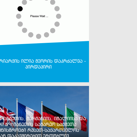
რიარქის ილია მეორის დაკრძალვა -
პირდაპირი
რანგეთის, გერმანიის, იტალიისა და
ი ბრიტანეთის საგარეო საქმეთა
ინისტროები რუსეთ-საქართველოს
ან დაკავშირებით ერთობლივ