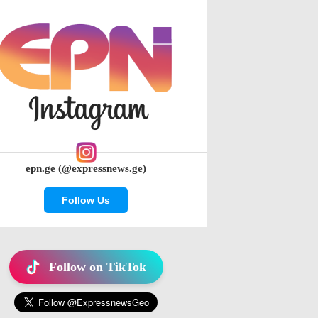
epn.ge (@expressnews.ge)
Follow Us
Follow on TikTok