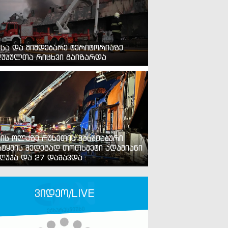
ვსა და მიმდებარე ტერიტორიაზე
უპულთა რიცხვი გაიზარდა
ვის ოლქზე რუსეთის მასშტაბური
ტყმის შედეგად თოთხმეტი ადამიანი
ღუპა და 27 დაშავდა
ვიდეო/LIVE