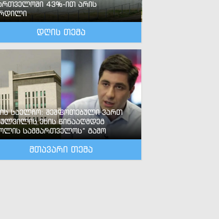
ართველოში 43%-ით არის
ზრდილი
დღის თემა
-ის საელჩო: შეშფოთებული ვართ
ძულვილის ენის წინააღმდეგ
ოლის სამმართველოს“ გამო
მთავარი თემა