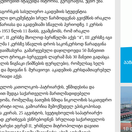
კუთრებით იტაცებდა ისტორია, გეოგრაფია, უცხო ენა.
აგორსკის სასულიერო აკადემიის სტუდენტია.
ული დოკუმენტები სრულ წარმოდგენას გვიქმნის ირაკლი
რიასა და აკადემიაში სწავლის პერიოდზე. I კურსის
1953 წლის 11 მაისს, გვამცნობს, რომ ირაკლი
, II კურსზე მხოლოდ ბერძნულში აქვს “4”, III კურსზე იგი
მა I კურსზე სწავლის დროს საკონკურსოდ წარადგინა
აიმსახურა. გამარჯვებული დაჯილდოვდა 50 მანეთით
 ტროცკი–სერგეევის ლავრამ მას 30 მანეთი გადასცა.
პატ
ვლის წიგნაკი (ნიშნების ფურცლები), რომელსაც ხელს
ი და მდივანი ნ. მურავიოვი. აკადემიის კურსდამთავრებულ
იადი აქვს.
ველოს კათოლიკოს–პატრიარქის, უწმიდესისა და
ეობით შედგა საქართველოს მართლმადიდებელი
ხდომა, რომელმაც ბათუმის წმიდა ნიკოლოზის საკათედრო
დრიტი ილია, გამოარჩია შემოქმედელ ეპისკოპოსად.
 კვირას, 25 აგვისტოს, სვეტიცხოვლის საპატრიარქო
სად კურთხევას ესწრებოდნენ: სრულიად საქართველოს
ტარესი ეფრემ II, ურბნელი მიტროპოლიტი დავითი
18 